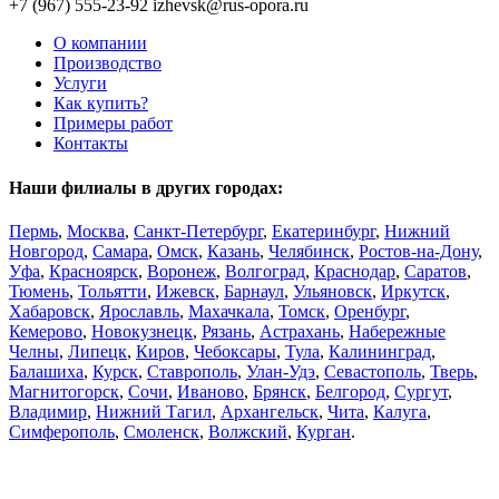
+7 (967) 555-23-92
izhevsk@rus-opora.ru
О компании
Производство
Услуги
Как купить?
Примеры работ
Контакты
Наши филиалы в других городах:
Пермь
,
Москва
,
Санкт-Петербург
,
Екатеринбург
,
Нижний
Новгород
,
Самара
,
Омск
,
Казань
,
Челябинск
,
Ростов-на-Дону
,
Уфа
,
Красноярск
,
Воронеж
,
Волгоград
,
Краснодар
,
Саратов
,
Тюмень
,
Тольятти
,
Ижевск
,
Барнаул
,
Ульяновск
,
Иркутск
,
Хабаровск
,
Ярославль
,
Махачкала
,
Томск
,
Оренбург
,
Кемерово
,
Новокузнецк
,
Рязань
,
Астрахань
,
Набережные
Челны
,
Липецк
,
Киров
,
Чебоксары
,
Тула
,
Калининград
,
Балашиха
,
Курск
,
Ставрополь
,
Улан-Удэ
,
Севастополь
,
Тверь
,
Магнитогорск
,
Сочи
,
Иваново
,
Брянск
,
Белгород
,
Сургут
,
Владимир
,
Нижний Тагил
,
Архангельск
,
Чита
,
Калуга
,
Симферополь
,
Смоленск
,
Волжский
,
Курган
.