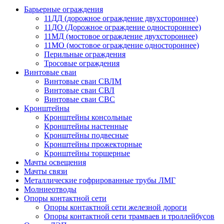
Барьерные ограждения
11ДД (дорожное ограждение двухстороннее)
11ДО (Дорожное ограждение одностороннее)
11МД (мостовое ограждение двухстороннее)
11МО (мостовое ограждение одностороннее)
Перильные ограждения
Тросовые ограждения
Винтовые сваи
Винтовые сваи СВЛМ
Винтовые сваи СВЛ
Винтовые сваи СВС
Кронштейны
Кронштейны консольные
Кронштейны настенные
Кронштейны подвесные
Кронштейны прожекторные
Кронштейны торшерные
Мачты освещения
Мачты связи
Металлические гофрированные трубы ЛМГ
Молниеотводы
Опоры контактной сети
Опоры контактной сети железной дороги
Опоры контактной сети трамваев и троллейбусов