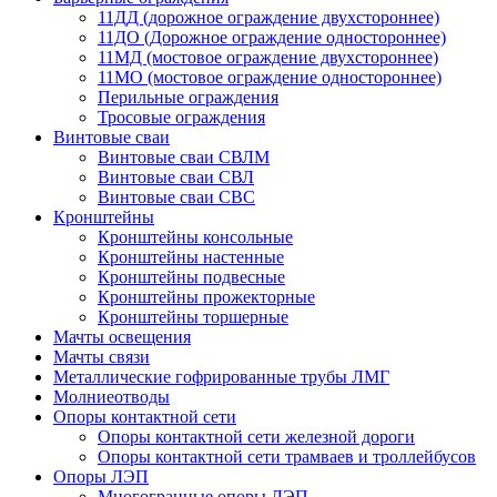
11ДД (дорожное ограждение двухстороннее)
11ДО (Дорожное ограждение одностороннее)
11МД (мостовое ограждение двухстороннее)
11МО (мостовое ограждение одностороннее)
Перильные ограждения
Тросовые ограждения
Винтовые сваи
Винтовые сваи СВЛМ
Винтовые сваи СВЛ
Винтовые сваи СВС
Кронштейны
Кронштейны консольные
Кронштейны настенные
Кронштейны подвесные
Кронштейны прожекторные
Кронштейны торшерные
Мачты освещения
Мачты связи
Металлические гофрированные трубы ЛМГ
Молниеотводы
Опоры контактной сети
Опоры контактной сети железной дороги
Опоры контактной сети трамваев и троллейбусов
Опоры ЛЭП
Многогранные опоры ЛЭП