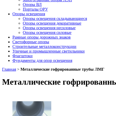
Опоры ВЛ
Порталы ОРУ
Опоры освещения
Опоры освещения cкладывающиеся
Опоры освещения декоративные
Опоры освещения несиловые
Опоры освещения силовые
Рамные опоры дорожных знаков
Светофорные опоры
Строительные металлоконструкции
Уличные и промышленные светильники
Флагштоки
Фундаменты для опор освещения
Главная
>
Металлические гофрированные трубы ЛМГ
Металлические гофрированн